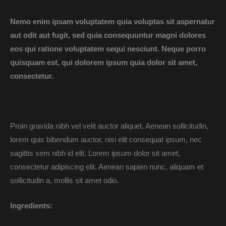
Nemo enim ipsam voluptatem quia voluptas sit aspernatur
aut odit aut fugit, sed quia consequuntur magni dolores
eos qui ratione voluptatem sequi nesciunt. Neque porro
quisquam est, qui dolorem ipsum quia dolor sit amet,
consectetur.
Proin gravida
nibh
vel
velit
auctor
aliquet
. Aenean
sollicitudin
,
lorem
quis
bibendum
auctor
, nisi
elit
consequat
ipsum
,
nec
sagittis
sem
nibh
id
elit
. Lorem ipsum dolor
sit
amet
,
consectetur
adipiscing
elit
. Aenean
sapien
nunc
,
aliquam
et
sollicitudin
a,
mollis
sit
amet
odio
.
Ingredients: