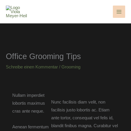
Zum
Inhalt
springen
Office Grooming Tips
Schreibe einen Kommentar
/
Grooming
Nullam imperdiet
Nunc facilisis diam velit, non
lobortis maximus
facilisis justo lobortis ac. Etiam
cras ante neque.
ante tortor, consequat vel felis id,
blandit finibus magna. Curabitur vel
Aenean fermentum