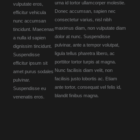
urna id tortor ullamcorper molestie.
vulputate eros,
Donec accumsan, sapien nec
efficitur vehicula
consectetur varius, nisl nibh
nunc accumsan
maximus diam, non vulputate diam
tincidunt. Maecenas
dolor at nunc. Suspendisse
a nulla id sapien
pulvinar, ante a tempor volutpat,
dignissim tincidunt.
ligula tellus pharetra libero, ac
Suspendisse
porttitor tortor turpis at magna.
efficitur ipsum sit
Nunc facilisis diam velit, non
amet purus sodales
facilisis justo lobortis ac. Etiam
pulvinar.
ante tortor, consequat vel felis id,
Suspendisse eu
blandit finibus magna.
venenatis eros.