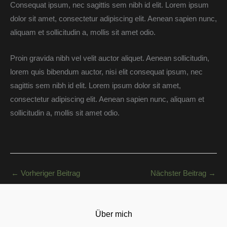
Consequat ipsum, nec sagittis sem nibh id elit. Lorem ipsum
dolor sit amet, consectetur adipiscing elit. Aenean sapien nunc,
aliquam et sollicitudin a, mollis sit amet odio.
Proin gravida nibh vel velit auctor aliquet. Aenean sollicitudin,
lorem quis bibendum auctor, nisi elit consequat ipsum, nec
sagittis sem nibh id elit. Lorem ipsum dolor sit amet,
consectetur adipiscing elit. Aenean sapien nunc, aliquam et
sollicitudin a, mollis sit amet odio.
←
Vorheriger Beitrag
Nächster Beitrag
→
Über mich